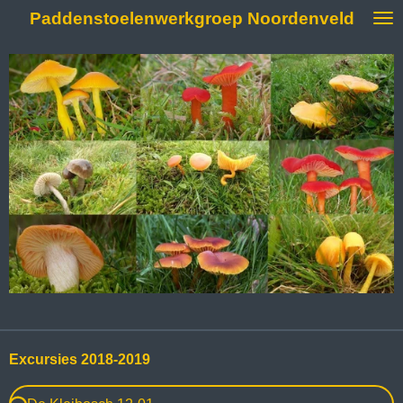
Paddenstoelenwerkgroep Noordenveld
Ga
direct
naar
de
hoofdinhoud
Excursies 2018-2019