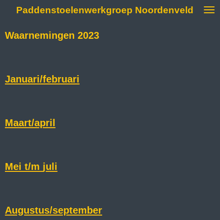
Paddenstoelenwerkgroep Noordenveld
Ga
direct
naar
Waarnemingen 2023
de
hoofdinhoud
Januari/februari
Maart/april
Mei t/m
juli
Augustus/september