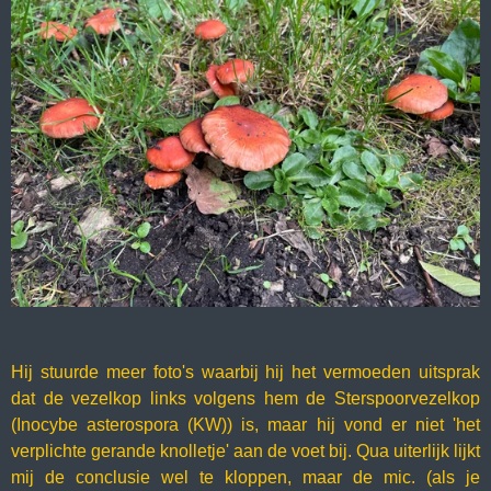
Hij stuurde meer foto's waarbij hij het vermoeden uitsprak
dat de vezelkop links volgens hem de Sterspoorvezelkop
(Inocybe asterospora (KW)) is, maar hij vond er niet 'het
verplichte gerande knolletje' aan de voet bij. Qua uiterlijk lijkt
mij de conclusie wel te kloppen, maar de mic. (als je