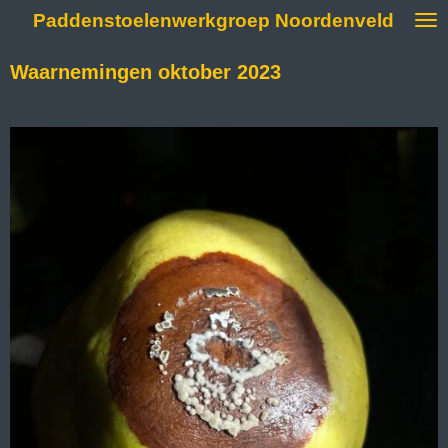
Paddenstoelenwerkgroep Noordenveld
Ga
direct
naar
Waarnemingen oktober 2023
de
hoofdinhoud