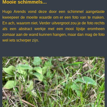
Mooie schimmels...
Hugo Arends vond deze door een schimmel aangetaste
kweepeer de moeite waarde om er een foto van te maken.
En ach, waarom niet. Verder uitvergroot zou je de foto rechts
als een abstract werkje met een mooi lijstje eromheen
zomaar aan de wand kunnen hangen, maar dan mag de foto
wel iets scherper zijn.