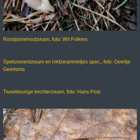
Roodporiehoutzwam, foto: Wil Folkers
Spekzwoerdzwam en inktzwammetjes spec., foto: Geertje
Geertsma
Tweekleurige trechterzwam, foto: Hans Post