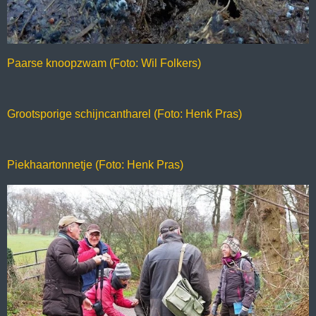
Paarse knoopzwam (Foto: Wil Folkers)
Grootsporige schijncantharel (Foto: Henk Pras)
Piekhaartonnetje (Foto: Henk Pras)