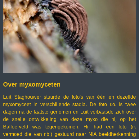
Over myxomyceten
Luit Staghouwer stuurde de foto's van één en dezelfde
myxomyceet in verschillende stadia. De foto r.o. is twee
dagen na de laatste genomen en Luit verbaasde zich over
de snelle ontwikkeling van deze myxo die hij op het
Balloërveld was tegengekomen. Hij had een foto (ik
vermoed die van r.b.) gestuurd naar NIA beeldherkenning