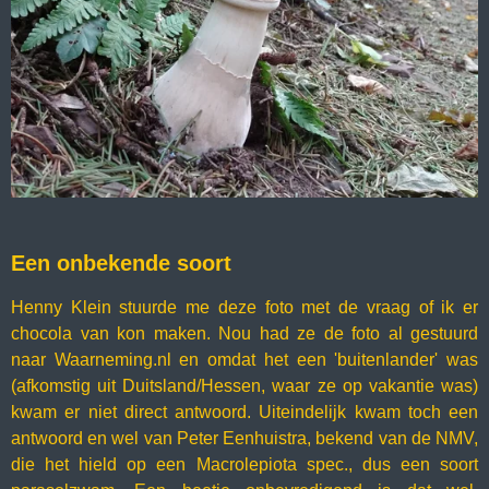
Een onbekende soort
Henny Klein stuurde me deze foto met de vraag of ik er
chocola van kon maken. Nou had ze de foto al gestuurd
naar Waarneming.nl en omdat het een 'buitenlander' was
(afkomstig uit Duitsland/Hessen, waar ze op vakantie was)
kwam er niet direct antwoord. Uiteindelijk kwam toch een
antwoord en wel van Peter Eenhuistra, bekend van de NMV,
die het hield op een Macrolepiota spec., dus een soort