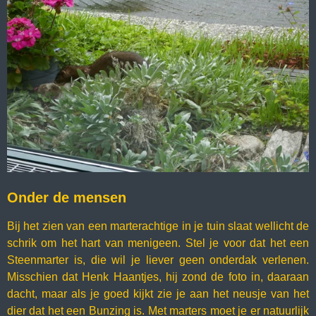
Onder de mensen
Bij het zien van een marterachtige in je tuin slaat wellicht de
schrik om het hart van menigeen. Stel je voor dat het een
Steenmarter is, die wil je liever geen onderdak verlenen.
Misschien dat Henk Haantjes, hij zond de foto in, daaraan
dacht, maar als je goed kijkt zie je aan het neusje van het
dier dat het een Bunzing is. Met marters moet je er natuurlijk