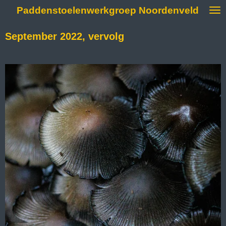
Paddenstoelenwerkgroep Noordenveld
Ga
direct
naar
September 2022, vervolg
de
hoofdinhoud