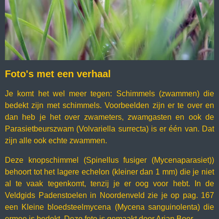
Foto's met een verhaal
Je komt het wel meer tegen: Schimmels (zwammen) die
bedekt zijn met schimmels. Voorbeelden zijn er te over en
dan heb je het over zwameters, zwamgasten en ook de
Parasietbeurszwam (Volvariella surrecta) is er één van. Dat
zijn alle ook echte zwammen.
Deze knopschimmel (Spinellus fusiger (Mycenaparasiet))
behoort tot het lagere echelon (kleiner dan 1 mm) die je niet
al te vaak tegenkomt, tenzij je er oog voor hebt. In de
Veldgids Padenstoelen in Noordenveld zie je op pag. 167
een Kleine bloedsteelmycena (Mycena sanguinolenta) die
ermee is bedekt. Deze foto is gemaakt door Arjan Boer.