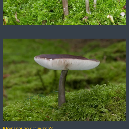
Kleinsporige grauwkop?