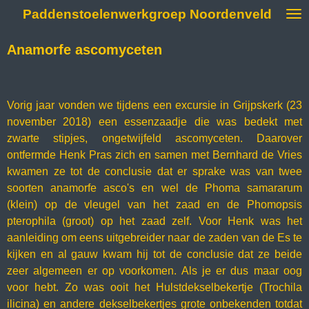
Paddenstoelenwerkgroep Noordenveld
Ga
direct
naar
Anamorfe ascomyceten
de
hoofdinhoud
Vorig jaar vonden we tijdens een excursie in Grijpskerk (23
november 2018) een essenzaadje die was bedekt met
zwarte stipjes, ongetwijfeld ascomyceten. Daarover
ontfermde Henk Pras zich en samen met Bernhard de Vries
kwamen ze tot de conclusie dat er sprake was van twee
soorten anamorfe asco's en wel de Phoma samararum
(klein) op de vleugel van het zaad en de Phomopsis
pterophila (groot) op het zaad zelf. Voor Henk was het
aanleiding om eens uitgebreider naar de zaden van de Es te
kijken en al gauw kwam hij tot de conclusie dat ze beide
zeer algemeen er op voorkomen. Als je er dus maar oog
voor hebt. Zo was ooit het Hulstdekselbekertje (Trochila
ilicina) en andere dekselbekertjes grote onbekenden totdat